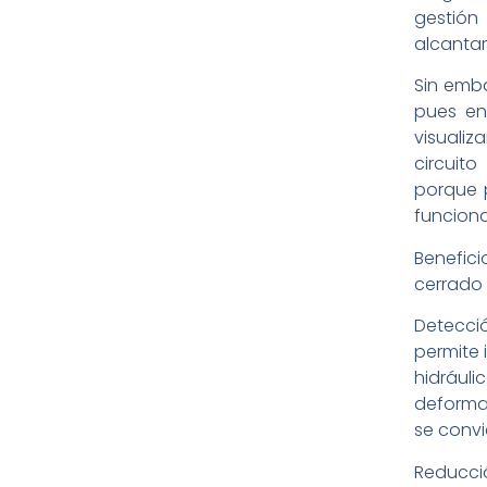
gestión
alcantari
Sin emba
pues en 
visualiz
circuit
porque p
funciona
Benefic
cerrado 
Detecció
permite 
hidrául
deforma
se convi
Reducci