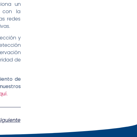
ciona un
o con la
as redes
ivas.
ección y
detección
ervación
uridad de
iento de
nuestros
quí.
Siguiente