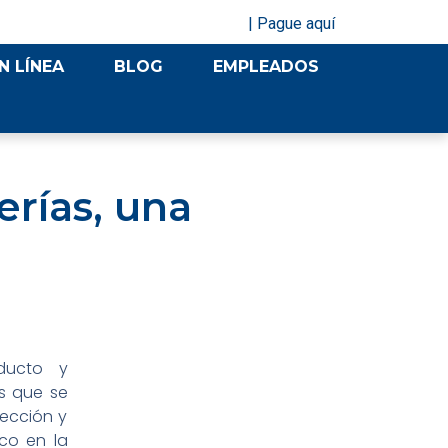
| Pague aquí
N LÍNEA
BLOG
EMPLEADOS
erías, una
ducto y
s que se
pección y
co en la