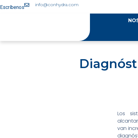
info@conhydra.com
Escríbenos
NO
Diagnósti
Los si
alcanta
van incr
diagnós