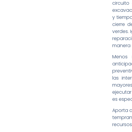
circuit
excavaci
y tiempo
cierre 
verdes. 
reparac
manera m
Menos i
anticip
preventi
las int
mayores
ejecutar
es espe
Aporta a
tempran
recursos