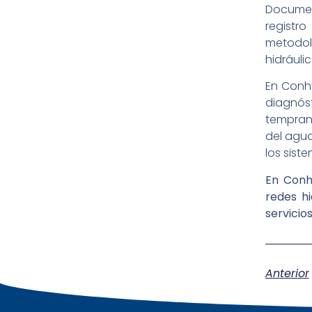
Documen
registr
metodol
hidráuli
En Conh
diagnóst
tempran
del agua
los sist
En Conh
redes h
servicio
Anterior