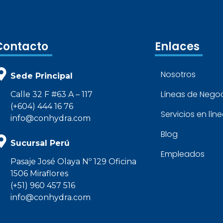
Contacto
Enlaces
Nosotros
Sede Principal
Líneas de Nego
Calle 32 F #63 A – 117
(+604) 444 16 76
Servicios en lín
info@conhydra.com
Blog
Sucursal Perú
Empleados
Pasaje José Olaya Nº 129 Oficina
1506 Miraflores
(+51) 960 457 516
info@conhydra.com