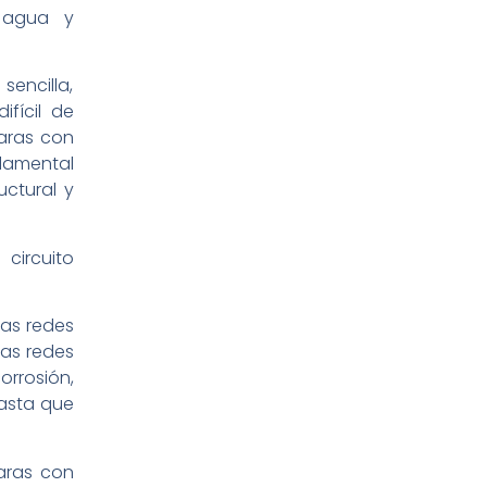
e agua y
sencilla,
ifícil de
maras con
damental
uctural y
circuito
las redes
las redes
rrosión,
asta que
aras con