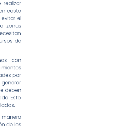
realizar
 en costo
evitar el
 o zonas
necesitan
ursos de
emas con
imientos
dades por
 generar
se deben
ado. Esto
ladas.
de manera
n de los