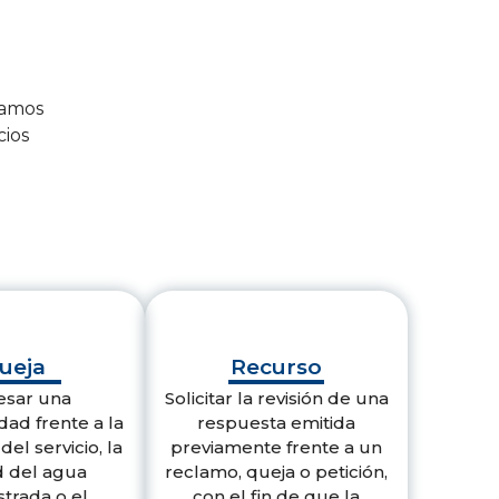
clamos
cios
ueja
Recurso
esar una
Solicitar la revisión de una
dad frente a la
respuesta emitida
del servicio, la
previamente frente a un
d del agua
reclamo, queja o petición,
strada o el
con el fin de que la